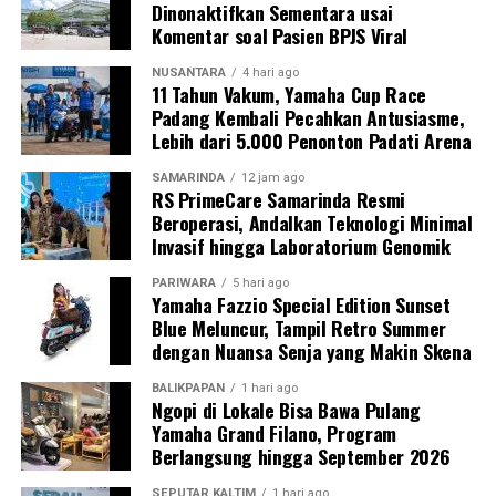
Dinonaktifkan Sementara usai
Komentar soal Pasien BPJS Viral
NUSANTARA
4 hari ago
11 Tahun Vakum, Yamaha Cup Race
Padang Kembali Pecahkan Antusiasme,
Lebih dari 5.000 Penonton Padati Arena
SAMARINDA
12 jam ago
RS PrimeCare Samarinda Resmi
Beroperasi, Andalkan Teknologi Minimal
Invasif hingga Laboratorium Genomik
PARIWARA
5 hari ago
Yamaha Fazzio Special Edition Sunset
Blue Meluncur, Tampil Retro Summer
dengan Nuansa Senja yang Makin Skena
BALIKPAPAN
1 hari ago
Ngopi di Lokale Bisa Bawa Pulang
Yamaha Grand Filano, Program
Berlangsung hingga September 2026
SEPUTAR KALTIM
1 hari ago