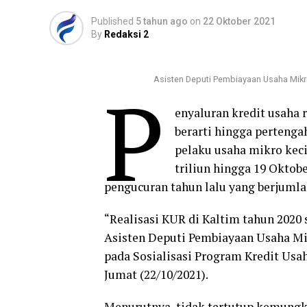
Published
5 tahun ago
on
22 Oktober 2021
By
Redaksi 2
Asisten Deputi Pembiayaan Usaha Mikr
P
enyaluran kredit usaha
berarti hingga pertengah
pelaku usaha mikro keci
triliun hingga 19 Oktob
pengucuran tahun lalu yang berjumlah
“Realisasi KUR di Kaltim tahun 2020 s
Asisten Deputi Pembiayaan Usaha Mi
pada Sosialisasi Program Kredit Usa
Jumat (22/10/2021).
Menurutnya, tidak tertutup kemungk