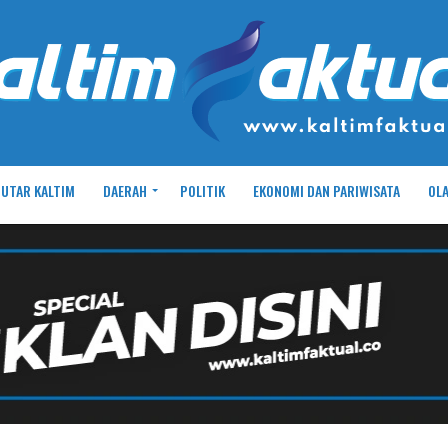
UTAR KALTIM
DAERAH
POLITIK
EKONOMI DAN PARIWISATA
OL