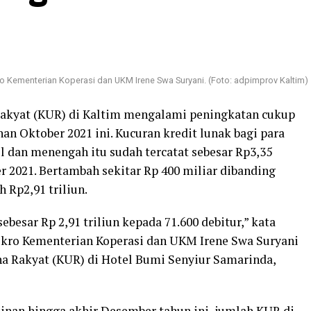
o Kementerian Koperasi dan UKM Irene Swa Suryani. (Foto: adpimprov Kaltim)
 rakyat (KUR) di Kaltim mengalami peningkatan cukup
an Oktober 2021 ini. Kucuran kredit lunak bagi para
l dan menengah itu sudah tercatat sebesar Rp3,35
er 2021. Bertambah sekitar Rp 400 miliar dibanding
 Rp2,91 triliun.
ebesar Rp 2,91 triliun kepada 71.600 debitur,” kata
kro Kementerian Koperasi dan UKM Irene Swa Suryani
ha Rakyat (KUR) di Hotel Bumi Senyiur Samarinda,
inan hingga akhir Desember tahun ini, jumlah KUR di