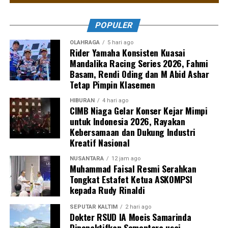
POPULER
OLAHRAGA
5 hari ago
Rider Yamaha Konsisten Kuasai
Mandalika Racing Series 2026, Fahmi
Basam, Rendi Oding dan M Abid Ashar
Tetap Pimpin Klasemen
HIBURAN
4 hari ago
CIMB Niaga Gelar Konser Kejar Mimpi
untuk Indonesia 2026, Rayakan
Kebersamaan dan Dukung Industri
Kreatif Nasional
NUSANTARA
12 jam ago
Muhammad Faisal Resmi Serahkan
Tongkat Estafet Ketua ASKOMPSI
kepada Rudy Rinaldi
SEPUTAR KALTIM
2 hari ago
Dokter RSUD IA Moeis Samarinda
Dinonaktifkan Sementara usai