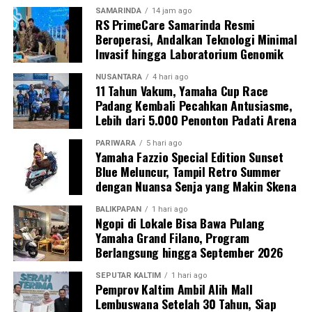
SAMARINDA
14 jam ago
RS PrimeCare Samarinda Resmi
Beroperasi, Andalkan Teknologi Minimal
Invasif hingga Laboratorium Genomik
NUSANTARA
4 hari ago
11 Tahun Vakum, Yamaha Cup Race
Padang Kembali Pecahkan Antusiasme,
Lebih dari 5.000 Penonton Padati Arena
PARIWARA
5 hari ago
Yamaha Fazzio Special Edition Sunset
Blue Meluncur, Tampil Retro Summer
dengan Nuansa Senja yang Makin Skena
BALIKPAPAN
1 hari ago
Ngopi di Lokale Bisa Bawa Pulang
Yamaha Grand Filano, Program
Berlangsung hingga September 2026
SEPUTAR KALTIM
1 hari ago
Pemprov Kaltim Ambil Alih Mall
Lembuswana Setelah 30 Tahun, Siap