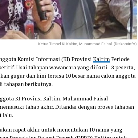
Ketua Timsel KI Kaltim, Muhammad Faisal. (Diskominfo)
nggota Komisi Informasi (KI) Provinsi
Kaltim
Periode
titif. Usai tahapan wawancara yang diikuti 18 peserta,
kan gugur dan kini tersisa 10 besar nama calon anggota
di tahapan berikutnya.
nggota KI Provinsi Kaltim, Muhammad Faisal
memasuki tahap akhir. Ditandai dengan proses tahapan
 lalu.
ukan rapat akhir untuk menentukan 10 nama yang
wan Perwakilan Rakyat Daerah (DPRD) Kaltim untuk