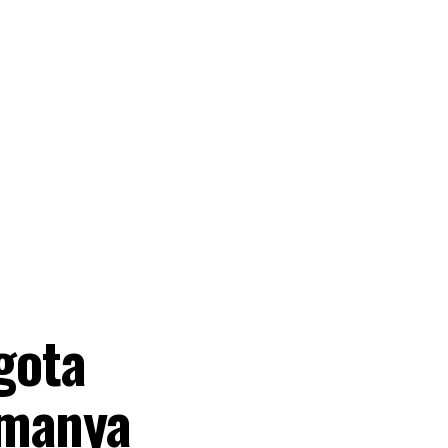
gota
amanya