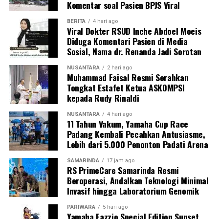
Komentar soal Pasien BPJS Viral
BERITA
4 hari ago
Viral Dokter RSUD Inche Abdoel Moeis
Diduga Komentari Pasien di Media
Sosial, Nama dr. Renanda Jadi Sorotan
NUSANTARA
2 hari ago
Muhammad Faisal Resmi Serahkan
Tongkat Estafet Ketua ASKOMPSI
kepada Rudy Rinaldi
NUSANTARA
4 hari ago
11 Tahun Vakum, Yamaha Cup Race
Padang Kembali Pecahkan Antusiasme,
Lebih dari 5.000 Penonton Padati Arena
SAMARINDA
17 jam ago
RS PrimeCare Samarinda Resmi
Beroperasi, Andalkan Teknologi Minimal
Invasif hingga Laboratorium Genomik
PARIWARA
5 hari ago
Yamaha Fazzio Special Edition Sunset