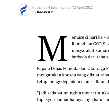
Published
4 tahun ago
on
12 April 2022
By
Redaksi 2
M
emasuki hari ke – 
Ramadhan GOR Segi
masyarakat Samarin
berbeda dari tahun
Kepala Dinas Pemuda dan Olahraga P
mengatakan konsep yang dibuat tahun
tetap mengedepankan nuansa Ramad
“Jadi sedapat mungkin mencerminka
tapi syiar Ramadhannya juga harus hi