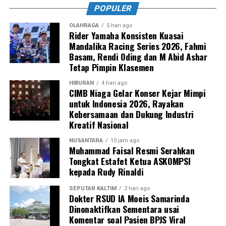
POPULER
OLAHRAGA
5 hari ago
Rider Yamaha Konsisten Kuasai
Mandalika Racing Series 2026, Fahmi
Basam, Rendi Oding dan M Abid Ashar
Tetap Pimpin Klasemen
HIBURAN
4 hari ago
CIMB Niaga Gelar Konser Kejar Mimpi
untuk Indonesia 2026, Rayakan
Kebersamaan dan Dukung Industri
Kreatif Nasional
NUSANTARA
10 jam ago
Muhammad Faisal Resmi Serahkan
Tongkat Estafet Ketua ASKOMPSI
kepada Rudy Rinaldi
SEPUTAR KALTIM
2 hari ago
Dokter RSUD IA Moeis Samarinda
Dinonaktifkan Sementara usai
Komentar soal Pasien BPJS Viral