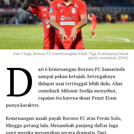
Dari 7 laga, Borneo FC memenangkan 6 kali. Tiga di antaranya lewat
D
epick comeback. (DOK)
ari 6 kemenangan Borneo FC Samarinda
sampai pekan ketujuh. Setengahnya
didapat usai tertinggal lebih dulu. Alias
comeback.
Milomir Seslija menyebut,
capaian itu karena skuat Pesut Etam
punya karakter.
Kemenangan susah payah Borneo FC atas Persis Solo,
Minggu petang lalu. Menambah panjang daftar laga
yang mereka menangkan secara dramatis. Dari