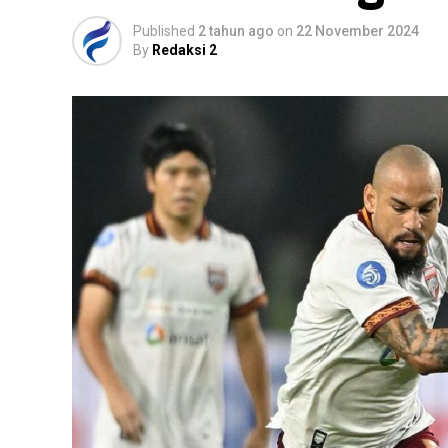
Published
2 tahun ago
on
22 November 2024
By
Redaksi 2