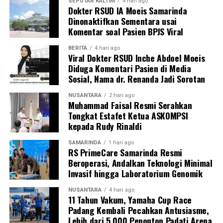
SEPUTAR KALTIM
4 hari ago
Dokter RSUD IA Moeis Samarinda
Dinonaktifkan Sementara usai
Komentar soal Pasien BPJS Viral
BERITA
4 hari ago
Viral Dokter RSUD Inche Abdoel Moeis
Diduga Komentari Pasien di Media
Sosial, Nama dr. Renanda Jadi Sorotan
NUSANTARA
2 hari ago
Muhammad Faisal Resmi Serahkan
Tongkat Estafet Ketua ASKOMPSI
kepada Rudy Rinaldi
SAMARINDA
1 hari ago
RS PrimeCare Samarinda Resmi
Beroperasi, Andalkan Teknologi Minimal
Invasif hingga Laboratorium Genomik
NUSANTARA
4 hari ago
11 Tahun Vakum, Yamaha Cup Race
Padang Kembali Pecahkan Antusiasme,
Lebih dari 5.000 Penonton Padati Arena