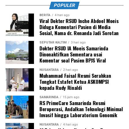
POPULER
BERITA
4 hari ago
Viral Dokter RSUD Inche Abdoel Moeis
Diduga Komentari Pasien di Media
Sosial, Nama dr. Renanda Jadi Sorotan
SEPUTAR KALTIM
3 hari ago
Dokter RSUD IA Moeis Samarinda
Dinonaktifkan Sementara usai
Komentar soal Pasien BPJS Viral
NUSANTARA
2 hari ago
Muhammad Faisal Resmi Serahkan
Tongkat Estafet Ketua ASKOMPSI
kepada Rudy Rinaldi
SAMARINDA
15 jam ago
RS PrimeCare Samarinda Resmi
Beroperasi, Andalkan Teknologi Minimal
Invasif hingga Laboratorium Genomik
NUSANTARA
4 hari ago