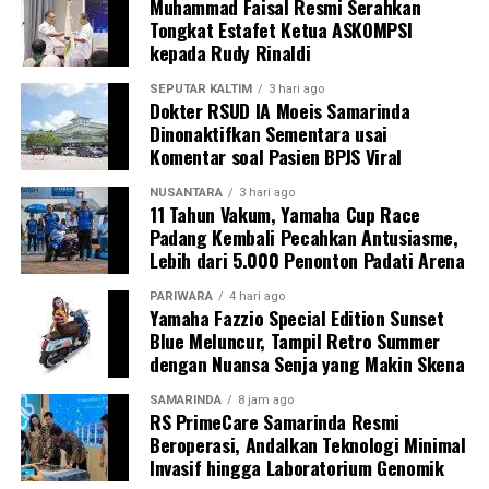
Muhammad Faisal Resmi Serahkan
Tongkat Estafet Ketua ASKOMPSI
kepada Rudy Rinaldi
SEPUTAR KALTIM
3 hari ago
Dokter RSUD IA Moeis Samarinda
Dinonaktifkan Sementara usai
Komentar soal Pasien BPJS Viral
NUSANTARA
3 hari ago
11 Tahun Vakum, Yamaha Cup Race
Padang Kembali Pecahkan Antusiasme,
Lebih dari 5.000 Penonton Padati Arena
PARIWARA
4 hari ago
Yamaha Fazzio Special Edition Sunset
Blue Meluncur, Tampil Retro Summer
dengan Nuansa Senja yang Makin Skena
SAMARINDA
8 jam ago
RS PrimeCare Samarinda Resmi
Beroperasi, Andalkan Teknologi Minimal
Invasif hingga Laboratorium Genomik