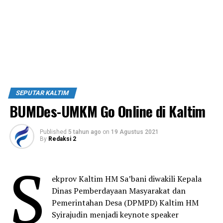
SEPUTAR KALTIM
BUMDes-UMKM Go Online di Kaltim
Published
5 tahun ago
on
19 Agustus 2021
By
Redaksi 2
S
ekprov Kaltim HM Sa’bani diwakili Kepala
Dinas Pemberdayaan Masyarakat dan
Pemerintahan Desa (DPMPD) Kaltim HM
Syirajudin menjadi keynote speaker