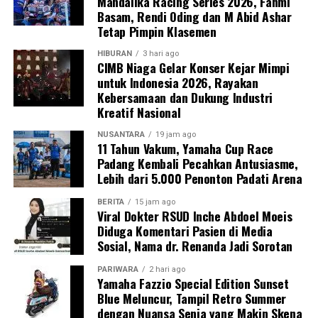
Mandalika Racing Series 2026, Fahmi
Basam, Rendi Oding dan M Abid Ashar
Tetap Pimpin Klasemen
HIBURAN
3 hari ago
CIMB Niaga Gelar Konser Kejar Mimpi
untuk Indonesia 2026, Rayakan
Kebersamaan dan Dukung Industri
Kreatif Nasional
NUSANTARA
19 jam ago
11 Tahun Vakum, Yamaha Cup Race
Padang Kembali Pecahkan Antusiasme,
Lebih dari 5.000 Penonton Padati Arena
BERITA
15 jam ago
Viral Dokter RSUD Inche Abdoel Moeis
Diduga Komentari Pasien di Media
Sosial, Nama dr. Renanda Jadi Sorotan
PARIWARA
2 hari ago
Yamaha Fazzio Special Edition Sunset
Blue Meluncur, Tampil Retro Summer
dengan Nuansa Senja yang Makin Skena