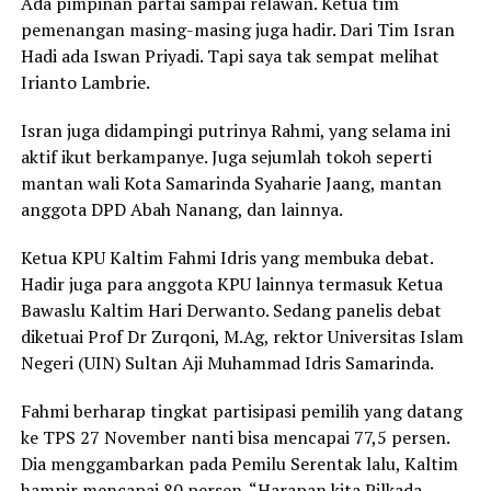
Ada pimpinan partai sampai relawan. Ketua tim
pemenangan masing-masing juga hadir. Dari Tim Isran
Hadi ada Iswan Priyadi. Tapi saya tak sempat melihat
Irianto Lambrie.
Isran juga didampingi putrinya Rahmi, yang selama ini
aktif ikut berkampanye. Juga sejumlah tokoh seperti
mantan wali Kota Samarinda Syaharie Jaang, mantan
anggota DPD Abah Nanang, dan lainnya.
Ketua KPU Kaltim Fahmi Idris yang membuka debat.
Hadir juga para anggota KPU lainnya termasuk Ketua
Bawaslu Kaltim Hari Derwanto. Sedang panelis debat
diketuai Prof Dr Zurqoni, M.Ag, rektor Universitas Islam
Negeri (UIN) Sultan Aji Muhammad Idris Samarinda.
Fahmi berharap tingkat partisipasi pemilih yang datang
ke TPS 27 November nanti bisa mencapai 77,5 persen.
Dia menggambarkan pada Pemilu Serentak lalu, Kaltim
hampir mencapai 80 persen. “Harapan kita Pilkada