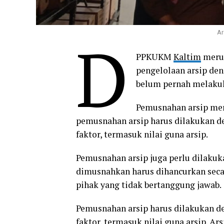
Ar
D
PPKUKM
Kaltim
merup
pengelolaan arsip den
belum pernah melaku
Pemusnahan arsip mer
pemusnahan arsip harus dilakukan d
faktor, termasuk nilai guna arsip.
Pemusnahan arsip juga perlu dilakuka
dimusnahkan harus dihancurkan seca
pihak yang tidak bertanggung jawab.
Pemusnahan arsip harus dilakukan d
faktor, termasuk nilai guna arsip. A