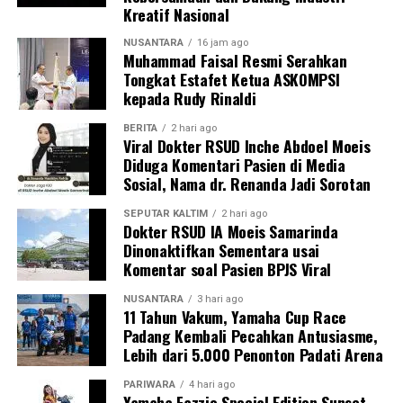
Kreatif Nasional
NUSANTARA
16 jam ago
Muhammad Faisal Resmi Serahkan
Tongkat Estafet Ketua ASKOMPSI
kepada Rudy Rinaldi
BERITA
2 hari ago
Viral Dokter RSUD Inche Abdoel Moeis
Diduga Komentari Pasien di Media
Sosial, Nama dr. Renanda Jadi Sorotan
SEPUTAR KALTIM
2 hari ago
Dokter RSUD IA Moeis Samarinda
Dinonaktifkan Sementara usai
Komentar soal Pasien BPJS Viral
NUSANTARA
3 hari ago
11 Tahun Vakum, Yamaha Cup Race
Padang Kembali Pecahkan Antusiasme,
Lebih dari 5.000 Penonton Padati Arena
PARIWARA
4 hari ago
Yamaha Fazzio Special Edition Sunset