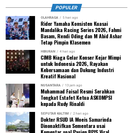
POPULER
OLAHRAGA
5 hari ago
Rider Yamaha Konsisten Kuasai
Mandalika Racing Series 2026, Fahmi
Basam, Rendi Oding dan M Abid Ashar
Tetap Pimpin Klasemen
HIBURAN
4 hari ago
CIMB Niaga Gelar Konser Kejar Mimpi
untuk Indonesia 2026, Rayakan
Kebersamaan dan Dukung Industri
Kreatif Nasional
NUSANTARA
13 jam ago
Muhammad Faisal Resmi Serahkan
Tongkat Estafet Ketua ASKOMPSI
kepada Rudy Rinaldi
SEPUTAR KALTIM
2 hari ago
Dokter RSUD IA Moeis Samarinda
Dinonaktifkan Sementara usai
Komentar soal Pasien BPJS Viral