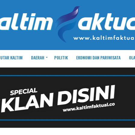
UTAR KALTIM
DAERAH
POLITIK
EKONOMI DAN PARIWISATA
OL