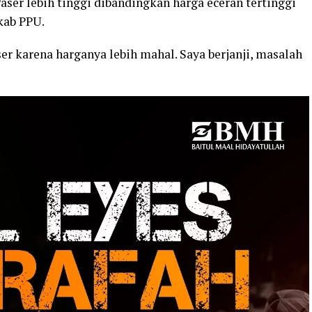
aser lebih tinggi dibandingkan harga eceran tertinggi
kab PPU.
ser karena harganya lebih mahal. Saya berjanji, masalah