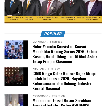
POPULER
OLAHRAGA
5 hari ago
Rider Yamaha Konsisten Kuasai
Mandalika Racing Series 2026, Fahmi
Basam, Rendi Oding dan M Abid Ashar
Tetap Pimpin Klasemen
HIBURAN
4 hari ago
CIMB Niaga Gelar Konser Kejar Mimpi
untuk Indonesia 2026, Rayakan
Kebersamaan dan Dukung Industri
Kreatif Nasional
NUSANTARA
18 jam ago
Muhammad Faisal Resmi Serahkan
Tongkat Estafet Ketua ASKOMPSI