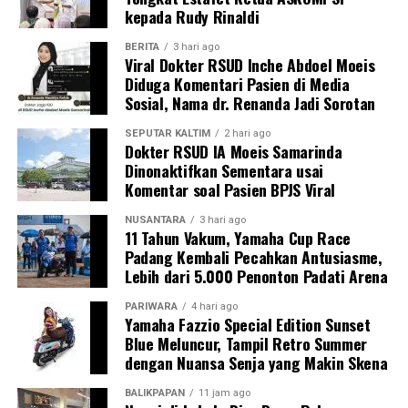
kepada Rudy Rinaldi
BERITA
3 hari ago
Viral Dokter RSUD Inche Abdoel Moeis
Diduga Komentari Pasien di Media
Sosial, Nama dr. Renanda Jadi Sorotan
SEPUTAR KALTIM
2 hari ago
Dokter RSUD IA Moeis Samarinda
Dinonaktifkan Sementara usai
Komentar soal Pasien BPJS Viral
NUSANTARA
3 hari ago
11 Tahun Vakum, Yamaha Cup Race
Padang Kembali Pecahkan Antusiasme,
Lebih dari 5.000 Penonton Padati Arena
PARIWARA
4 hari ago
Yamaha Fazzio Special Edition Sunset
Blue Meluncur, Tampil Retro Summer
dengan Nuansa Senja yang Makin Skena
BALIKPAPAN
11 jam ago