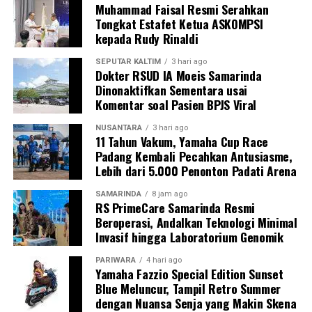
Muhammad Faisal Resmi Serahkan
Tongkat Estafet Ketua ASKOMPSI
kepada Rudy Rinaldi
SEPUTAR KALTIM
3 hari ago
Dokter RSUD IA Moeis Samarinda
Dinonaktifkan Sementara usai
Komentar soal Pasien BPJS Viral
NUSANTARA
3 hari ago
11 Tahun Vakum, Yamaha Cup Race
Padang Kembali Pecahkan Antusiasme,
Lebih dari 5.000 Penonton Padati Arena
SAMARINDA
8 jam ago
RS PrimeCare Samarinda Resmi
Beroperasi, Andalkan Teknologi Minimal
Invasif hingga Laboratorium Genomik
PARIWARA
4 hari ago
Yamaha Fazzio Special Edition Sunset
Blue Meluncur, Tampil Retro Summer
dengan Nuansa Senja yang Makin Skena