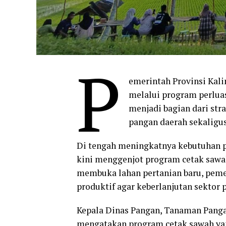
P
emerintah Provinsi Kal
melalui program perluas
menjadi bagian dari st
pangan daerah sekaligu
Di tengah meningkatnya kebutuhan p
kini menggenjot program cetak sawah
membuka lahan pertanian baru, peme
produktif agar keberlanjutan sektor p
Kepala Dinas Pangan, Tanaman Panga
mengatakan program cetak sawah yan