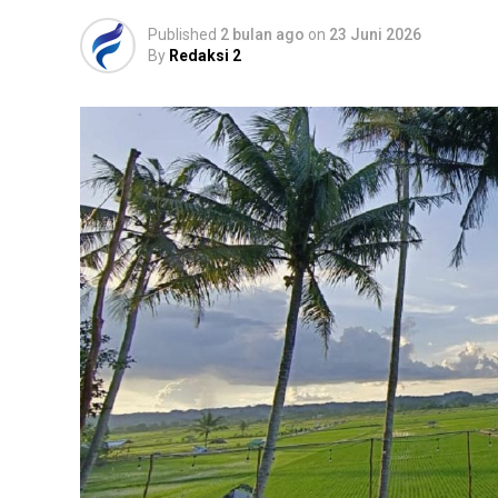
Published
2 bulan ago
on
23 Juni 2026
By
Redaksi 2