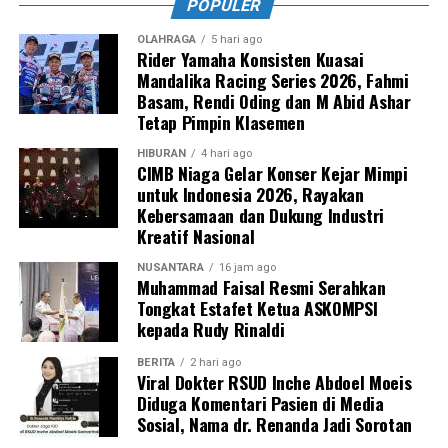
POPULER
OLAHRAGA
5 hari ago
Rider Yamaha Konsisten Kuasai
Mandalika Racing Series 2026, Fahmi
Basam, Rendi Oding dan M Abid Ashar
Tetap Pimpin Klasemen
HIBURAN
4 hari ago
CIMB Niaga Gelar Konser Kejar Mimpi
untuk Indonesia 2026, Rayakan
Kebersamaan dan Dukung Industri
Kreatif Nasional
NUSANTARA
16 jam ago
Muhammad Faisal Resmi Serahkan
Tongkat Estafet Ketua ASKOMPSI
kepada Rudy Rinaldi
BERITA
2 hari ago
Viral Dokter RSUD Inche Abdoel Moeis
Diduga Komentari Pasien di Media
Sosial, Nama dr. Renanda Jadi Sorotan