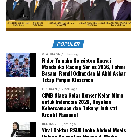
POPULER
OLAHRAGA
3 hari ago
Rider Yamaha Konsisten Kuasai
Mandalika Racing Series 2026, Fahmi
Basam, Rendi Oding dan M Abid Ashar
Tetap Pimpin Klasemen
HIBURAN
2 hari ago
CIMB Niaga Gelar Konser Kejar Mimpi
untuk Indonesia 2026, Rayakan
Kebersamaan dan Dukung Industri
Kreatif Nasional
BERITA
14 jam ago
Viral Dokter RSUD Inche Abdoel Moeis
Diduga Komentari Pasien di Media