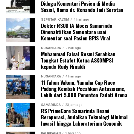
Diduga Komentari Pasien di Media
Sosial, Nama dr. Renanda Jadi Sorotan
SEPUTAR KALTIM
4 hari ago
Dokter RSUD IA Moeis Samarinda
Dinonaktifkan Sementara usai
Komentar soal Pasien BPJS Viral
NUSANTARA
2 hari ago
Muhammad Faisal Resmi Serahkan
Tongkat Estafet Ketua ASKOMPSI
kepada Rudy Rinaldi
NUSANTARA
4 hari ago
11 Tahun Vakum, Yamaha Cup Race
Padang Kembali Pecahkan Antusiasme,
Lebih dari 5.000 Penonton Padati Arena
SAMARINDA
23 jam ago
RS PrimeCare Samarinda Resmi
Beroperasi, Andalkan Teknologi Minimal
Invasif hingga Laboratorium Genomik
BALIKPAPAN
2 hari ago