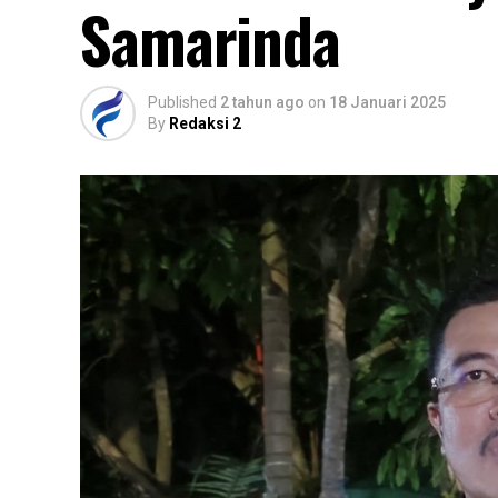
Samarinda
Published
2 tahun ago
on
18 Januari 2025
By
Redaksi 2