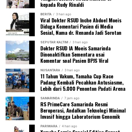
kepada Rudy Rinaldi
BERITA
3 hari ago
Viral Dokter RSUD Inche Abdoel Moeis
Diduga Komentari Pasien di Media
Sosial, Nama dr. Renanda Jadi Sorotan
SEPUTAR KALTIM
3 hari ago
Dokter RSUD IA Moeis Samarinda
Dinonaktifkan Sementara usai
Komentar soal Pasien BPJS Viral
NUSANTARA
3 hari ago
11 Tahun Vakum, Yamaha Cup Race
Padang Kembali Pecahkan Antusiasme,
Lebih dari 5.000 Penonton Padati Arena
SAMARINDA
7 jam ago
RS PrimeCare Samarinda Resmi
Beroperasi, Andalkan Teknologi Minimal
Invasif hingga Laboratorium Genomik
PARIWARA
4 hari ago