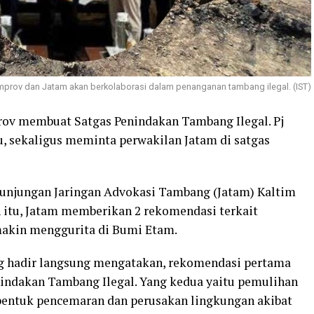
prov dan Jatam akan berkolaborasi dalam penanganan tambang ilegal. (IST)
v membuat Satgas Penindakan Tambang Ilegal. Pj
, sekaligus meminta perwakilan Jatam di satgas
njungan Jaringan Advokasi Tambang (Jatam) Kaltim
 itu, Jatam memberikan 2 rekomendasi terkait
makin menggurita di Bumi Etam.
g hadir langsung mengatakan, rekomendasi pertama
indakan Tambang Ilegal. Yang kedua yaitu pemulihan
 bentuk pencemaran dan perusakan lingkungan akibat