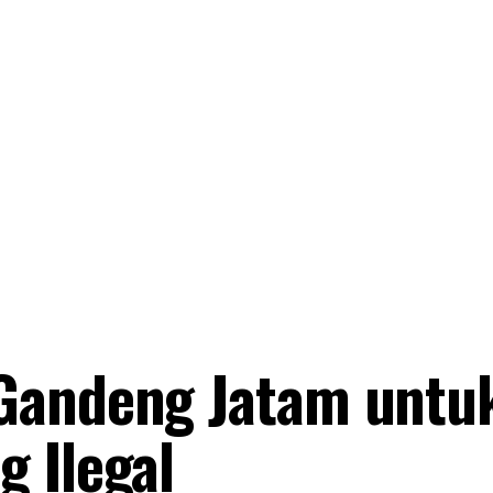
Gandeng Jatam untu
 Ilegal