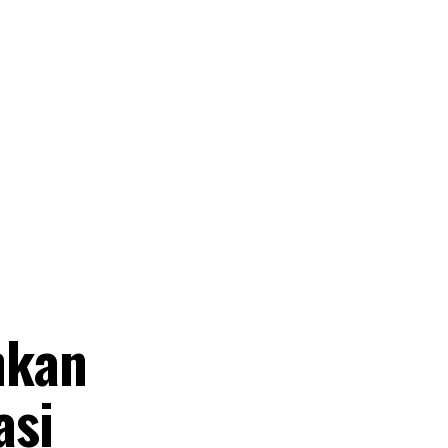
hkan
asi