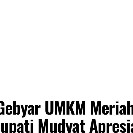
 Gebyar UMKM Meria
upati Mudyat Apresi