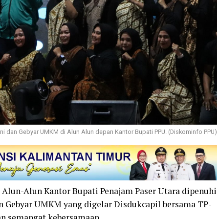
ni dan Gebyar UMKM di Alun Alun depan Kantor Bupati PPU. (Diskominfo PPU)
Alun-Alun Kantor Bupati Penajam Paser Utara dipenuhi
dan Gebyar UMKM yang digelar Disdukcapil bersama TP-
n semangat kebersamaan.