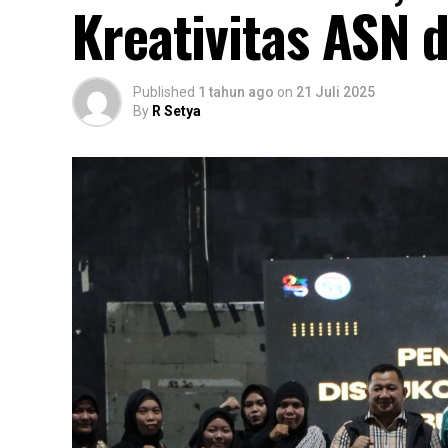
Kreativitas ASN
Published
1 tahun ago
on
21 Juli 2025
By
R Setya