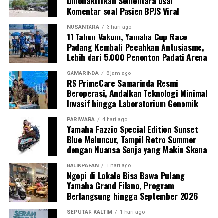
Dinonaktifkan Sementara usai
Komentar soal Pasien BPJS Viral
NUSANTARA
3 hari ago
11 Tahun Vakum, Yamaha Cup Race
Padang Kembali Pecahkan Antusiasme,
Lebih dari 5.000 Penonton Padati Arena
SAMARINDA
8 jam ago
RS PrimeCare Samarinda Resmi
Beroperasi, Andalkan Teknologi Minimal
Invasif hingga Laboratorium Genomik
PARIWARA
4 hari ago
Yamaha Fazzio Special Edition Sunset
Blue Meluncur, Tampil Retro Summer
dengan Nuansa Senja yang Makin Skena
BALIKPAPAN
1 hari ago
Ngopi di Lokale Bisa Bawa Pulang
Yamaha Grand Filano, Program
Berlangsung hingga September 2026
SEPUTAR KALTIM
1 hari ago