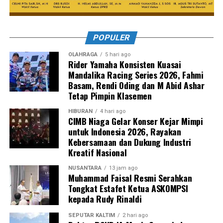
POPULER
OLAHRAGA
5 hari ago
Rider Yamaha Konsisten Kuasai
Mandalika Racing Series 2026, Fahmi
Basam, Rendi Oding dan M Abid Ashar
Tetap Pimpin Klasemen
HIBURAN
4 hari ago
CIMB Niaga Gelar Konser Kejar Mimpi
untuk Indonesia 2026, Rayakan
Kebersamaan dan Dukung Industri
Kreatif Nasional
NUSANTARA
13 jam ago
Muhammad Faisal Resmi Serahkan
Tongkat Estafet Ketua ASKOMPSI
kepada Rudy Rinaldi
SEPUTAR KALTIM
2 hari ago