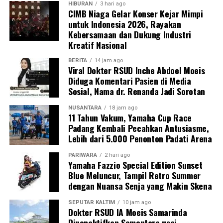
HIBURAN
3 hari ago
CIMB Niaga Gelar Konser Kejar Mimpi
untuk Indonesia 2026, Rayakan
Kebersamaan dan Dukung Industri
Kreatif Nasional
BERITA
14 jam ago
Viral Dokter RSUD Inche Abdoel Moeis
Diduga Komentari Pasien di Media
Sosial, Nama dr. Renanda Jadi Sorotan
NUSANTARA
18 jam ago
11 Tahun Vakum, Yamaha Cup Race
Padang Kembali Pecahkan Antusiasme,
Lebih dari 5.000 Penonton Padati Arena
PARIWARA
2 hari ago
Yamaha Fazzio Special Edition Sunset
Blue Meluncur, Tampil Retro Summer
dengan Nuansa Senja yang Makin Skena
SEPUTAR KALTIM
10 jam ago
Dokter RSUD IA Moeis Samarinda
Dinonaktifkan Sementara usai