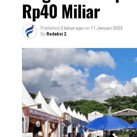
Rp40 Miliar
Published
2 tahun ago
on
11 Januari 2025
By
Redaksi 2