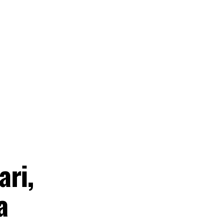
ari,
a