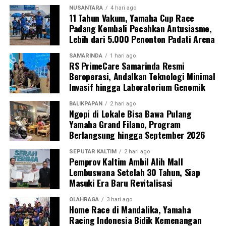
NUSANTARA
4 hari ago
11 Tahun Vakum, Yamaha Cup Race
Padang Kembali Pecahkan Antusiasme,
Lebih dari 5.000 Penonton Padati Arena
SAMARINDA
1 hari ago
RS PrimeCare Samarinda Resmi
Beroperasi, Andalkan Teknologi Minimal
Invasif hingga Laboratorium Genomik
BALIKPAPAN
2 hari ago
Ngopi di Lokale Bisa Bawa Pulang
Yamaha Grand Filano, Program
Berlangsung hingga September 2026
SEPUTAR KALTIM
2 hari ago
Pemprov Kaltim Ambil Alih Mall
Lembuswana Setelah 30 Tahun, Siap
Masuki Era Baru Revitalisasi
OLAHRAGA
3 hari ago
Home Race di Mandalika, Yamaha
Racing Indonesia Bidik Kemenangan