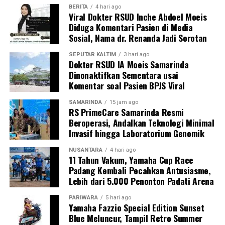
BERITA
4 hari ago
Viral Dokter RSUD Inche Abdoel Moeis
Diduga Komentari Pasien di Media
Sosial, Nama dr. Renanda Jadi Sorotan
SEPUTAR KALTIM
3 hari ago
Dokter RSUD IA Moeis Samarinda
Dinonaktifkan Sementara usai
Komentar soal Pasien BPJS Viral
SAMARINDA
15 jam ago
RS PrimeCare Samarinda Resmi
Beroperasi, Andalkan Teknologi Minimal
Invasif hingga Laboratorium Genomik
NUSANTARA
4 hari ago
11 Tahun Vakum, Yamaha Cup Race
Padang Kembali Pecahkan Antusiasme,
Lebih dari 5.000 Penonton Padati Arena
PARIWARA
5 hari ago
Yamaha Fazzio Special Edition Sunset
Blue Meluncur, Tampil Retro Summer