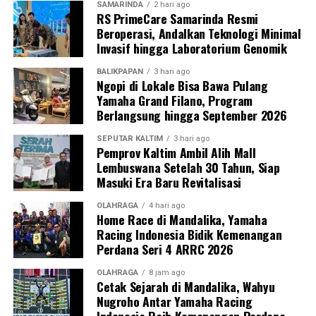
SAMARINDA
2 hari ago
RS PrimeCare Samarinda Resmi
Beroperasi, Andalkan Teknologi Minimal
Invasif hingga Laboratorium Genomik
BALIKPAPAN
3 hari ago
Ngopi di Lokale Bisa Bawa Pulang
Yamaha Grand Filano, Program
Berlangsung hingga September 2026
SEPUTAR KALTIM
3 hari ago
Pemprov Kaltim Ambil Alih Mall
Lembuswana Setelah 30 Tahun, Siap
Masuki Era Baru Revitalisasi
OLAHRAGA
4 hari ago
Home Race di Mandalika, Yamaha
Racing Indonesia Bidik Kemenangan
Perdana Seri 4 ARRC 2026
OLAHRAGA
8 jam ago
Cetak Sejarah di Mandalika, Wahyu
Nugroho Antar Yamaha Racing