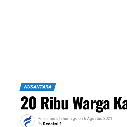
NUSANTARA
20 Ribu Warga Ka
Published
5 tahun ago
on
6 Agustus 2021
By
Redaksi 2