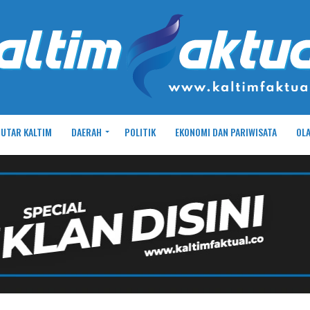
UTAR KALTIM
DAERAH
POLITIK
EKONOMI DAN PARIWISATA
OL