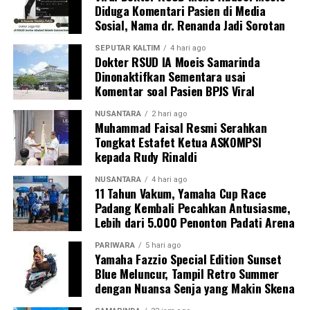
Diduga Komentari Pasien di Media
Sosial, Nama dr. Renanda Jadi Sorotan
SEPUTAR KALTIM
4 hari ago
Dokter RSUD IA Moeis Samarinda
Dinonaktifkan Sementara usai
Komentar soal Pasien BPJS Viral
NUSANTARA
2 hari ago
Muhammad Faisal Resmi Serahkan
Tongkat Estafet Ketua ASKOMPSI
kepada Rudy Rinaldi
NUSANTARA
4 hari ago
11 Tahun Vakum, Yamaha Cup Race
Padang Kembali Pecahkan Antusiasme,
Lebih dari 5.000 Penonton Padati Arena
PARIWARA
5 hari ago
Yamaha Fazzio Special Edition Sunset
Blue Meluncur, Tampil Retro Summer
dengan Nuansa Senja yang Makin Skena