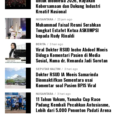
untuk Indonesia 2026, Rayakan
Kebersamaan dan Dukung Industri
Kreatif Nasional
NUSANTARA
23 jam ago
Muhammad Faisal Resmi Serahkan
Tongkat Estafet Ketua ASKOMPSI
kepada Rudy Rinaldi
BERITA
3 hari ago
Viral Dokter RSUD Inche Abdoel Moeis
Diduga Komentari Pasien di Media
Sosial, Nama dr. Renanda Jadi Sorotan
SEPUTAR KALTIM
3 hari ago
Dokter RSUD IA Moeis Samarinda
Dinonaktifkan Sementara usai
Komentar soal Pasien BPJS Viral
NUSANTARA
3 hari ago
11 Tahun Vakum, Yamaha Cup Race
Padang Kembali Pecahkan Antusiasme,
Lebih dari 5.000 Penonton Padati Arena