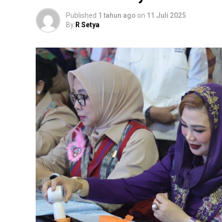
Published
1 tahun ago
on
11 Juli 2025
By
R Setya