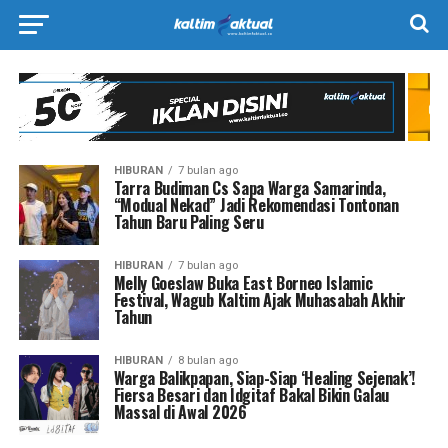
HIBURAN
7 bulan ago
Tarra Budiman Cs Sapa Warga Samarinda,
“Modual Nekad” Jadi Rekomendasi Tontonan
Tahun Baru Paling Seru
HIBURAN
7 bulan ago
Melly Goeslaw Buka East Borneo Islamic
Festival, Wagub Kaltim Ajak Muhasabah Akhir
Tahun
HIBURAN
8 bulan ago
Warga Balikpapan, Siap-Siap ‘Healing Sejenak’!
Fiersa Besari dan Idgitaf Bakal Bikin Galau
Massal di Awal 2026