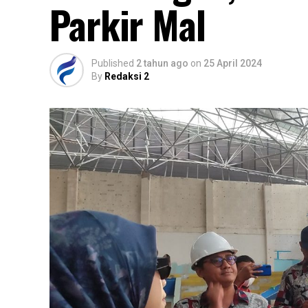
Parkir Mal
Published
2 tahun ago
on
25 April 2024
By
Redaksi 2