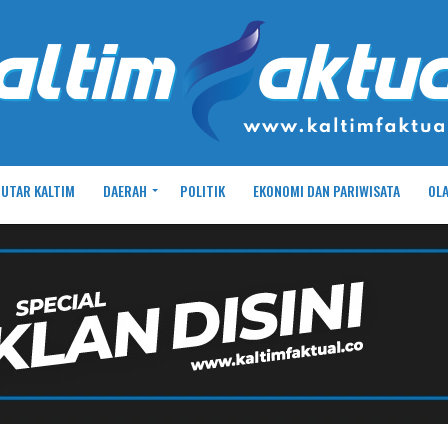
UTAR KALTIM
DAERAH
POLITIK
EKONOMI DAN PARIWISATA
OL