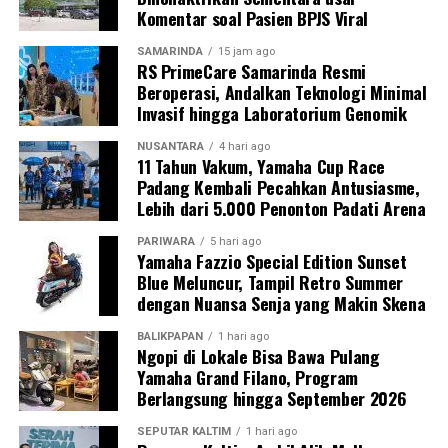
Komentar soal Pasien BPJS Viral
SAMARINDA
15 jam ago
RS PrimeCare Samarinda Resmi
Beroperasi, Andalkan Teknologi Minimal
Invasif hingga Laboratorium Genomik
NUSANTARA
4 hari ago
11 Tahun Vakum, Yamaha Cup Race
Padang Kembali Pecahkan Antusiasme,
Lebih dari 5.000 Penonton Padati Arena
PARIWARA
5 hari ago
Yamaha Fazzio Special Edition Sunset
Blue Meluncur, Tampil Retro Summer
dengan Nuansa Senja yang Makin Skena
BALIKPAPAN
1 hari ago
Ngopi di Lokale Bisa Bawa Pulang
Yamaha Grand Filano, Program
Berlangsung hingga September 2026
SEPUTAR KALTIM
1 hari ago