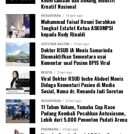
Kebersamaan dan Dukung Industri
Kreatif Nasional
NUSANTARA
14 jam ago
Muhammad Faisal Resmi Serahkan
Tongkat Estafet Ketua ASKOMPSI
kepada Rudy Rinaldi
SEPUTAR KALTIM
2 hari ago
Dokter RSUD IA Moeis Samarinda
Dinonaktifkan Sementara usai
Komentar soal Pasien BPJS Viral
BERITA
2 hari ago
Viral Dokter RSUD Inche Abdoel Moeis
Diduga Komentari Pasien di Media
Sosial, Nama dr. Renanda Jadi Sorotan
NUSANTARA
3 hari ago
11 Tahun Vakum, Yamaha Cup Race
Padang Kembali Pecahkan Antusiasme,
Lebih dari 5.000 Penonton Padati Arena
PARIWARA
4 hari ago