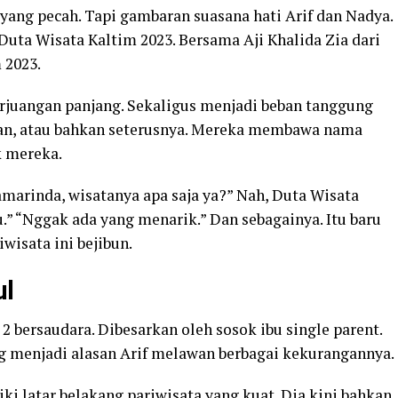
 yang pecah. Tapi gambaran suasana hati Arif dan Nadya.
uta Wisata Kaltim 2023. Bersama Aji Khalida Zia dari
 2023.
erjuangan panjang. Sekaligus menjadi beban tanggung
pan, atau bahkan seterusnya. Mereka membawa nama
k mereka.
Samarinda, wisatanya apa saja ya?” Nah, Duta Wisata
.” “Nggak ada yang menarik.” Dan sebagainya. Itu baru
iwisata ini bejibun.
ul
2 bersaudara. Dibesarkan oleh sosok ibu single parent.
ng menjadi alasan Arif melawan berbagai kekurangannya.
iki latar belakang pariwisata yang kuat. Dia kini bahkan