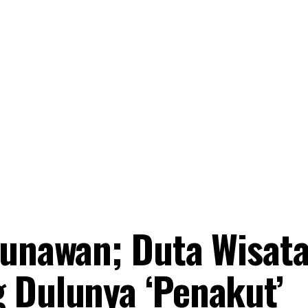
Gunawan; Duta Wisat
 Dulunya ‘Penakut’