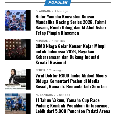
POPULER
OLAHRAGA
4 hari ago
Rider Yamaha Konsisten Kuasai
Mandalika Racing Series 2026, Fahmi
Basam, Rendi Oding dan M Abid Ashar
Tetap Pimpin Klasemen
HIBURAN
4 hari ago
CIMB Niaga Gelar Konser Kejar Mimpi
untuk Indonesia 2026, Rayakan
Kebersamaan dan Dukung Industri
Kreatif Nasional
BERITA
2 hari ago
Viral Dokter RSUD Inche Abdoel Moeis
Diduga Komentari Pasien di Media
Sosial, Nama dr. Renanda Jadi Sorotan
NUSANTARA
2 hari ago
11 Tahun Vakum, Yamaha Cup Race
Padang Kembali Pecahkan Antusiasme,
Lebih dari 5.000 Penonton Padati Arena