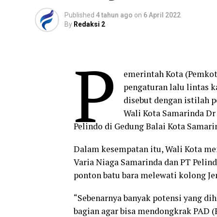
Published
4 tahun ago
on
6 April 2022
By
Redaksi 2
P
emerintah Kota (Pemkot)
pengaturan lalu lintas 
disebut dengan istilah 
Wali Kota Samarinda D
Pelindo di Gedung Balai Kota Samarin
Dalam kesempatan itu, Wali Kota me
Varia Niaga Samarinda dan PT Pelind
ponton batu bara melewati kolong 
“Sebenarnya banyak potensi yang diha
bagian agar bisa mendongkrak PAD (P