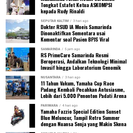
Tongkat Estafet Ketua ASKOMPSI
kepada Rudy Rinaldi
SEPUTAR KALTIM
3 hari ago
Dokter RSUD IA Moeis Samarinda
Dinonaktifkan Sementara usai
Komentar soal Pasien BPJS Viral
SAMARINDA
5 jam ago
RS PrimeCare Samarinda Resmi
Beroperasi, Andalkan Teknologi Minimal
Invasif hingga Laboratorium Genomik
NUSANTARA
3 hari ago
11 Tahun Vakum, Yamaha Cup Race
Padang Kembali Pecahkan Antusiasme,
Lebih dari 5.000 Penonton Padati Arena
PARIWARA
4 hari ago
Yamaha Fazzio Special Edition Sunset
Blue Meluncur, Tampil Retro Summer
dengan Nuansa Senja yang Makin Skena