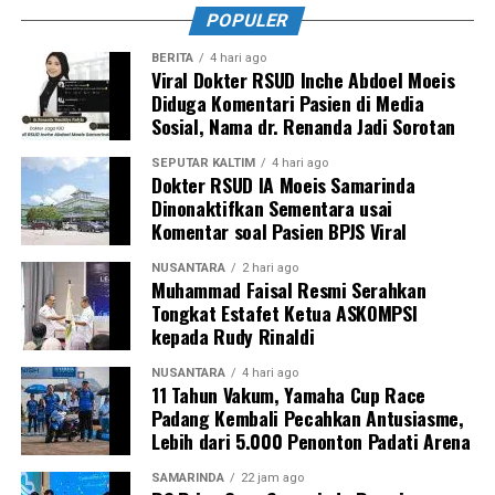
POPULER
BERITA
4 hari ago
Viral Dokter RSUD Inche Abdoel Moeis
Diduga Komentari Pasien di Media
Sosial, Nama dr. Renanda Jadi Sorotan
SEPUTAR KALTIM
4 hari ago
Dokter RSUD IA Moeis Samarinda
Dinonaktifkan Sementara usai
Komentar soal Pasien BPJS Viral
NUSANTARA
2 hari ago
Muhammad Faisal Resmi Serahkan
Tongkat Estafet Ketua ASKOMPSI
kepada Rudy Rinaldi
NUSANTARA
4 hari ago
11 Tahun Vakum, Yamaha Cup Race
Padang Kembali Pecahkan Antusiasme,
Lebih dari 5.000 Penonton Padati Arena
SAMARINDA
22 jam ago